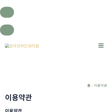
콘
텐
Main
츠
로
Men
건
너
뛰
홈
이용약관
기
이용약관
이용약관