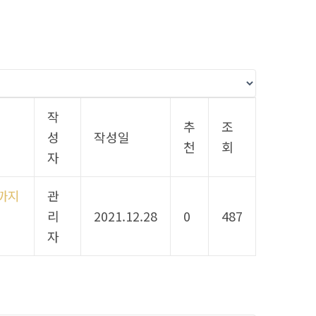
작
추
조
성
작성일
천
회
자
 까지
관
리
2021.12.28
0
487
자