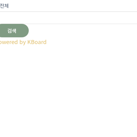
검색
owered by KBoard