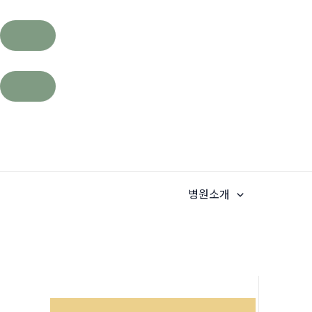
콘
텐
츠
로
건
병원소개
너
뛰
기